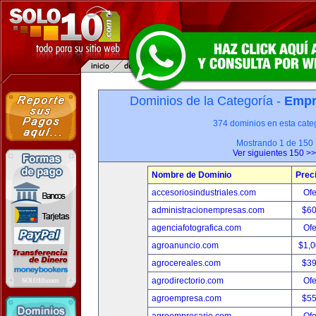
Dominios de la Categoría -
Empr
374 dominios en esta categ
Mostrando 1 de 150
Ver siguientes 150 >>
Nombre de Dominio
Prec
accesoriosindustriales.com
Ofe
administracionempresas.com
$6
agenciafotografica.com
Ofe
agroanuncio.com
$1,
agrocereales.com
$3
agrodirectorio.com
Ofe
agroempresa.com
$5