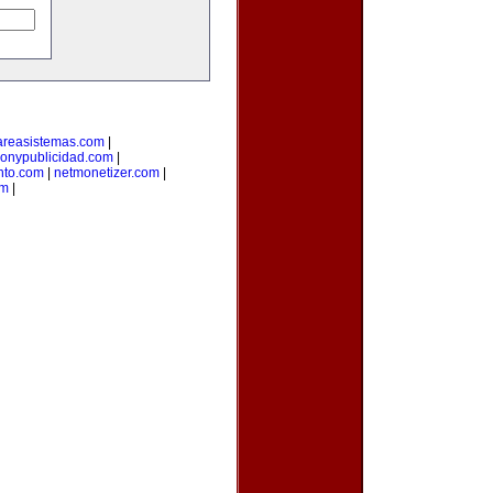
areasistemas.com
|
onypublicidad.com
|
nto.com
|
netmonetizer.com
|
om
|