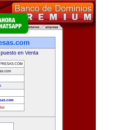
esas.com
 puesto en Venta
PRESAS.COM
as.com
s
sas.com
tas