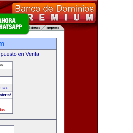
om
 puesto en Venta
OM
entes
oferta!
m
tas