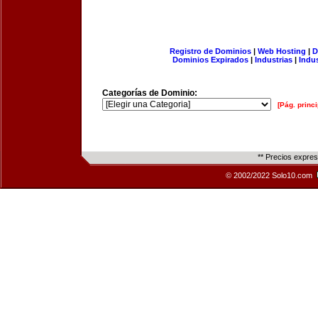
Registro de Dominios
|
Web Hosting
|
D
Dominios Expirados
|
Industrias
|
Indu
Categorías de Dominio:
[Pág. princi
** Precios expre
© 2002/2022 Solo10.com