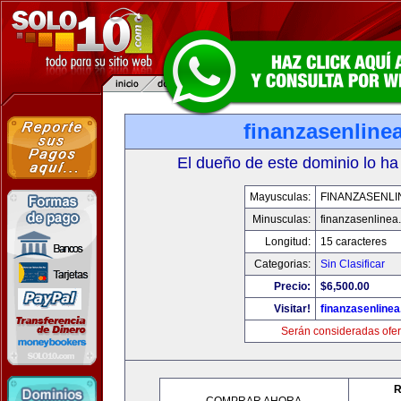
finanzasenline
El dueño de este dominio lo ha
Mayusculas:
FINANZASENLI
Minusculas:
finanzasenlinea
Longitud:
15 caracteres
Categorias:
Sin Clasificar
Precio:
$6,500.00
Visitar!
finanzasenline
Serán consideradas ofer
R