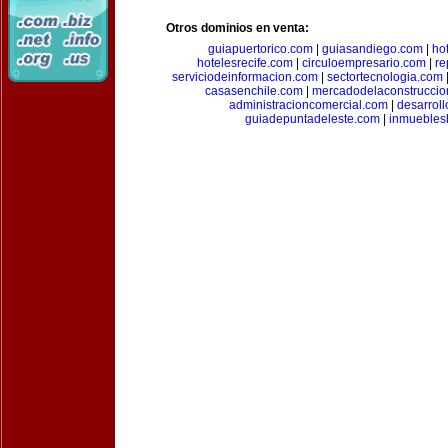
Otros dominios en venta:
guiapuertorico.com
|
guiasandiego.com
|
ho
hotelesrecife.com
|
circuloempresario.com
|
re
serviciodeinformacion.com
|
sectortecnologia.com
casasenchile.com
|
mercadodelaconstruccio
administracioncomercial.com
|
desarrol
guiadepuntadeleste.com
|
inmuebles