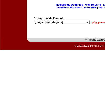
Registro de Dominios
|
Web Hosting
|
D
Dominios Expirados
|
Industrias
|
Indu
Categorías de Dominio:
[Pág. princi
** Precios expre
© 2002/2022 Solo10.com