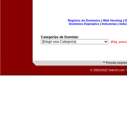
Registro de Dominios
|
Web Hosting
|
D
Dominios Expirados
|
Industrias
|
Indu
Categorías de Dominio:
[Pág. princi
** Precios expre
© 2002/2022 Solo10.com