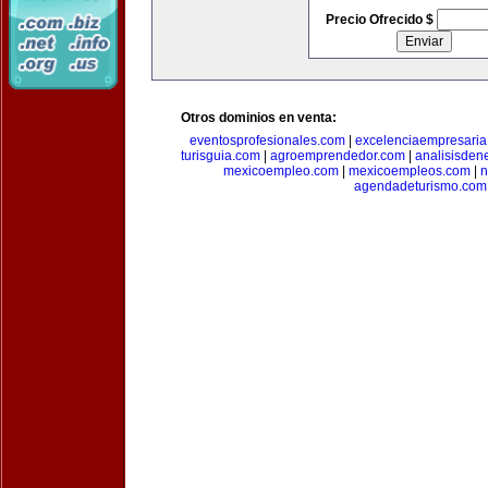
Precio Ofrecido $
Otros dominios en venta:
eventosprofesionales.com
|
excelenciaempresari
turisguia.com
|
agroemprendedor.com
|
analisisden
mexicoempleo.com
|
mexicoempleos.com
|
n
agendadeturismo.com