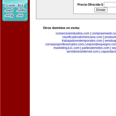
Precio Ofrecido $
Otros dominios en venta:
comercioeindustria.com
|
compraenweb.c
clasificadosdominicana.com
|
product
trabajadorestemporales.com
|
vendoa
consejosprofesionales.com
|
expovideojuegos.co
marketing1x1.com
|
partesdemotos.com
|
se
servidoresinternet.com
|
capacitaci