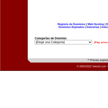
Registro de Dominios
|
Web Hosting
|
D
Dominios Expirados
|
Industrias
|
Indu
Categorías de Dominio:
[Pág. princi
** Precios expre
© 2002/2022 Solo10.com