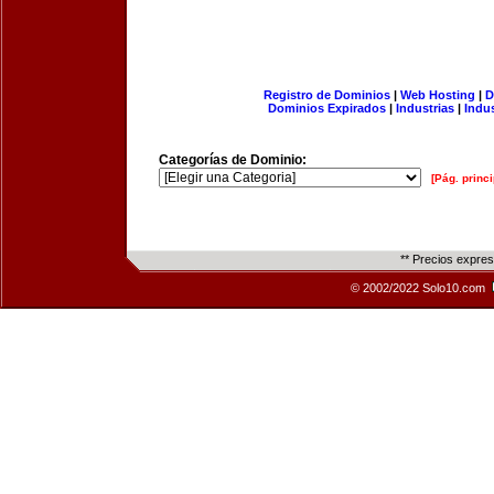
Registro de Dominios
|
Web Hosting
|
D
Dominios Expirados
|
Industrias
|
Indu
Categorías de Dominio:
[Pág. princi
** Precios expre
© 2002/2022 Solo10.com