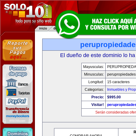
perupropiedad
El dueño de este dominio lo ha
Mayusculas:
PERUPROPIED
Minusculas:
perupropiedades
Longitud:
15 caracteres
Categorias:
Inmuebles y Pro
Precio:
$995.00
Visitar!
perupropiedade
Serán consideradas ofer
R