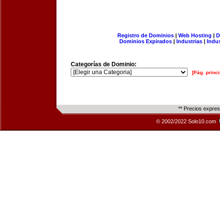
Registro de Dominios
|
Web Hosting
|
D
Dominios Expirados
|
Industrias
|
Indu
Categorías de Dominio:
[Pág. princi
** Precios expre
© 2002/2022 Solo10.com