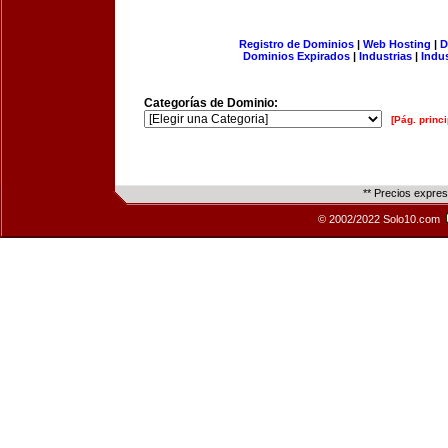
Registro de Dominios
|
Web Hosting
|
D
Dominios Expirados
|
Industrias
|
Indu
Categorías de Dominio:
[Pág. princi
** Precios expre
© 2002/2022 Solo10.com