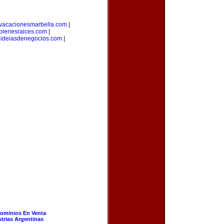
vacacionesmarbella.com
|
bienesraices.com
|
|
ideiasdenegocios.com
|
ominios En Venta
strias Argentinas