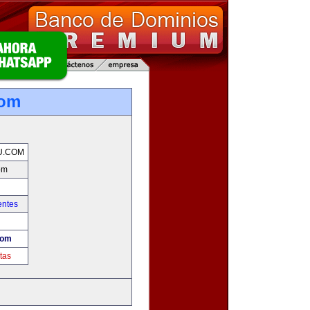
com
U.COM
om
entes
com
tas