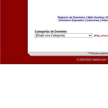
Registro de Dominios
|
Web Hosting
|
D
Dominios Expirados
|
Industrias
|
Indu
Categorías de Dominio:
[Pág. princi
** Precios expre
© 2002/2022 Solo10.com