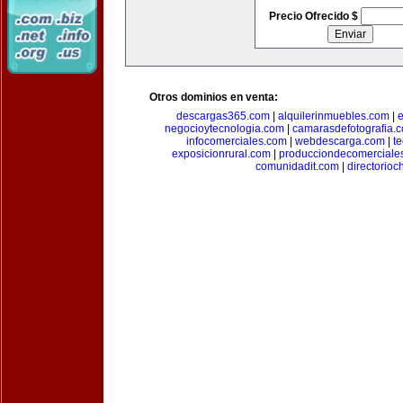
Precio Ofrecido $
Otros dominios en venta:
descargas365.com
|
alquilerinmuebles.com
|
e
negocioytecnologia.com
|
camarasdefotografia.
infocomerciales.com
|
webdescarga.com
|
t
exposicionrural.com
|
producciondecomerciale
comunidadit.com
|
directorioc