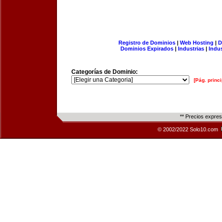
Registro de Dominios
|
Web Hosting
|
D
Dominios Expirados
|
Industrias
|
Indu
Categorías de Dominio:
[Pág. princi
** Precios expre
© 2002/2022 Solo10.com