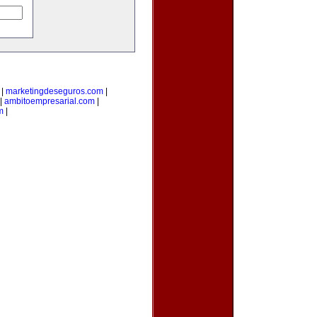
|
marketingdeseguros.com
|
|
ambitoempresarial.com
|
m
|