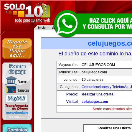
celujuegos.
El dueño de este dominio lo ha
Mayusculas:
CELUJUEGOS.COM
Minusculas:
celujuegos.com
Longitud:
10 caracteres
Categorias:
Comunicaciones y TelefonÃ­a
,
J
Precio:
Realizar una oferta!
Visitar!
celujuegos.com
Serán consideradas ofer
Realizar una Oferta