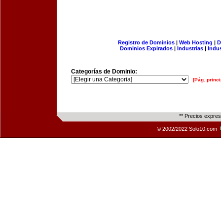
Registro de Dominios
|
Web Hosting
|
D
Dominios Expirados
|
Industrias
|
Indu
Categorías de Dominio:
[Pág. princi
** Precios expre
© 2002/2022 Solo10.com