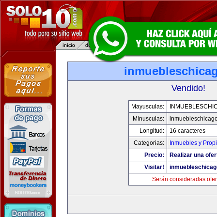
inmuebleschica
Vendido!
Mayusculas:
INMUEBLESCHI
Minusculas:
inmuebleschicag
Longitud:
16 caracteres
Categorias:
Inmuebles y Prop
Precio:
Realizar una ofer
Visitar!
inmuebleschica
Serán consideradas ofer