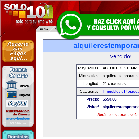
alquilerestempora
Vendido!
Mayusculas:
ALQUILERESTEMPO
Minusculas:
alquilerestemporario
Longitud:
21 caracteres
Categorias:
Inmuebles y Propied
Precio:
$550.00
Visitar!
alquilerestemporar
Serán consideradas ofer