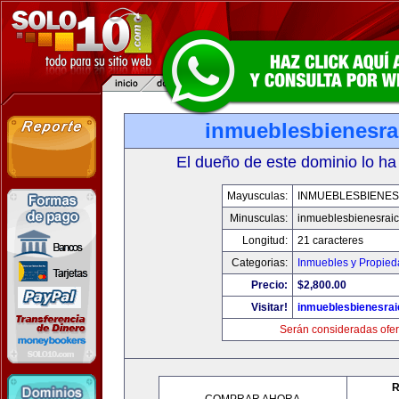
inmueblesbienesra
El dueño de este dominio lo ha
Mayusculas:
INMUEBLESBIENES
Minusculas:
inmueblesbienesrai
Longitud:
21 caracteres
Categorias:
Inmuebles y Propie
Precio:
$2,800.00
Visitar!
inmueblesbienesra
Serán consideradas ofer
R