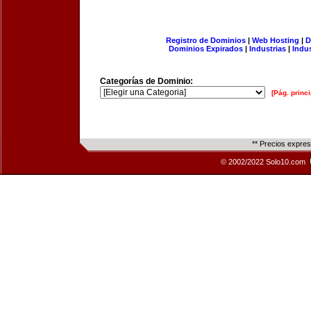
Registro de Dominios
|
Web Hosting
|
D
Dominios Expirados
|
Industrias
|
Indu
Categorías de Dominio:
[Pág. princi
** Precios expre
© 2002/2022 Solo10.com