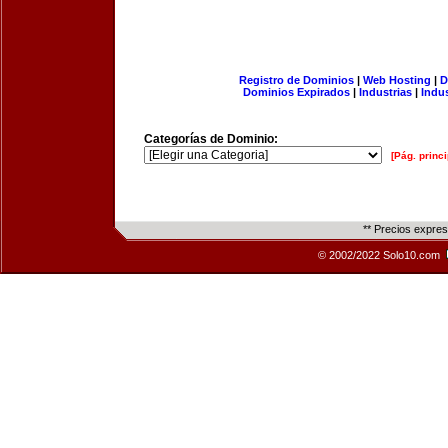
Registro de Dominios
|
Web Hosting
|
D
Dominios Expirados
|
Industrias
|
Indu
Categorías de Dominio:
[Pág. princi
** Precios expre
© 2002/2022 Solo10.com