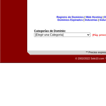
Registro de Dominios
|
Web Hosting
|
D
Dominios Expirados
|
Industrias
|
Indu
Categorías de Dominio:
[Pág. princi
** Precios expre
© 2002/2022 Solo10.com