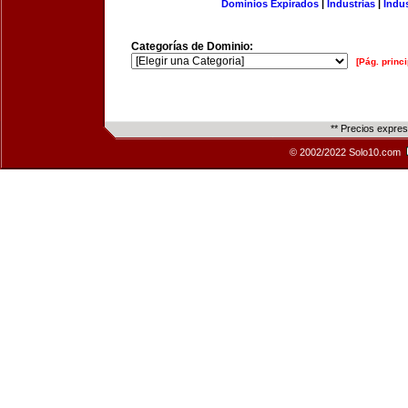
Dominios Expirados
|
Industrias
|
Indu
Categorías de Dominio:
[Pág. princi
** Precios expre
© 2002/2022 Solo10.com