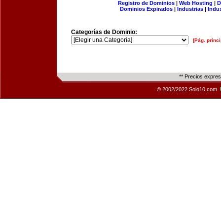
Registro de Dominios
|
Web Hosting
|
D
Dominios Expirados
|
Industrias
|
Indu
Categorías de Dominio:
[Pág. princi
** Precios expre
© 2002/2022 Solo10.com