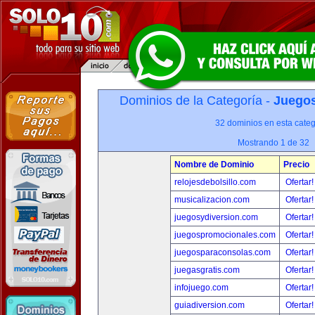
Dominios de la Categoría -
Juegos
32 dominios en esta categ
Mostrando 1 de 32
Nombre de Dominio
Precio
relojesdebolsillo.com
Ofertar
musicalizacion.com
Ofertar
juegosydiversion.com
Ofertar
juegospromocionales.com
Ofertar
juegosparaconsolas.com
Ofertar
juegasgratis.com
Ofertar
infojuego.com
Ofertar
guiadiversion.com
Ofertar