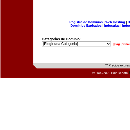
Registro de Dominios
|
Web Hosting
|
D
Dominios Expirados
|
Industrias
|
Indu
Categorías de Dominio:
[Pág. princi
** Precios expre
© 2002/2022 Solo10.com